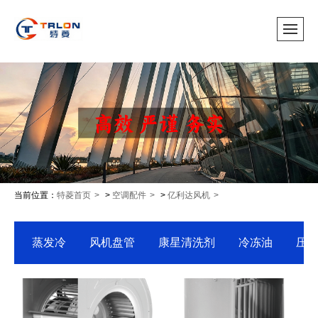
当前位置：
特菱首页
>
空调配件
>
亿利达风机
蒸发冷
风机盘管
康星清洗剂
冷冻油
压